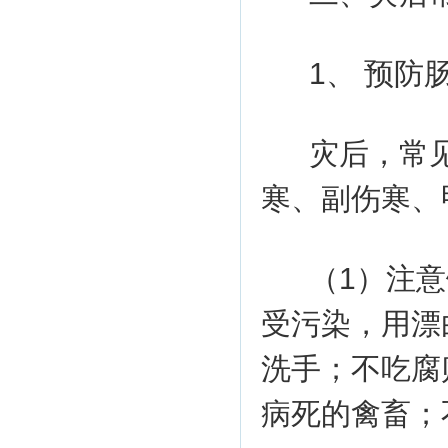
1、 预防
灾后，常
寒、副伤寒、
（1）注
受污染，用漂
洗手；不吃腐
病死的禽畜；