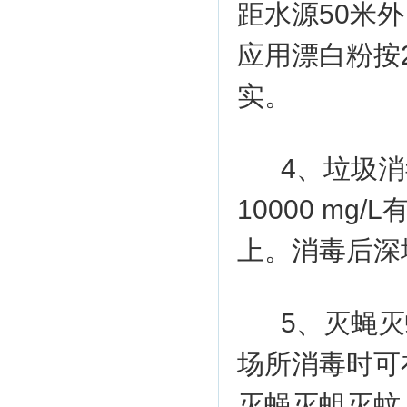
距水源50米
应用漂白粉按2
实。
4、垃圾
10000 m
上。消毒后深
5、灭蝇
场所消毒时可在
灭蝇灭蛆灭蚊