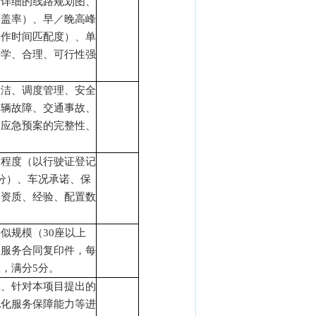
含详细的线路规划图、
覆盖率）、早／晚高峰
工作时间匹配度）、单
科学、合理、可行性强
清洁、调度管理、安全
车辆故障、交通事故、
的应急预案的完整性、
旧程度（以行驶证登记
分）、车况承诺、保
的资质、经验、配置数
类似规模（
30座以上
勤服务合同复印件，每
，满分5分。
性、针对本项目提出的
地化服务保障能力等进