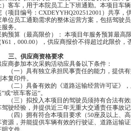
上）客车，用于本院员工上下班通勤。本项目车辆
院（项目编号：
CXDEYYHQ202512001
）共享，
家单位员工通勤需求的整体运营方案，包括驾驶员
关服务。
采购预算（最高限价）
：
本项目年服务预算最高
（
¥
61
，
000.00
），供应商报价不得超过此限价，
三、
供应商资格要求
供应商参加本次采购活动应具备以下条件：
（一）
具有独立承担民事责任的能力，提供有
副本复印件。
（二）
具备有效的《道路运输经营许可证》，
运
”
或
“
班车客运
”
。
（三）
拟投入本项目的驾驶员须持有合法有效
车驾驶经验，并提供近三年无重大交通责任事故记
（四）
拥有符合本项目要求（
50
座及以上、高
车资源，并能提供车辆有效的行驶证、道路运输证
证明文件。