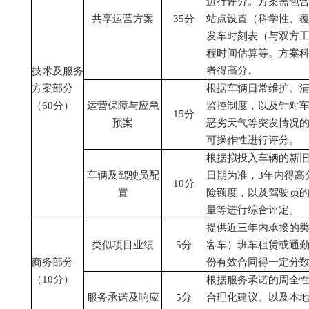
进行评分。方案需包
共享运营方案
35
分
站点设置（科学性、
发车时刻表（与双方
程时间估算等。方案
者得高分。
技术及服务
方案部分
根据车辆日常维护、
（
60分）
运营保障与应急
监控制度，以及针对
15分
预案
恶劣天气等突发情况
可操作性进行评分。
根据拟投入车辆的新
车辆及驾驶员配
日期为准，
3年内得高
10分
置
险额度，以及驾驶员
量等进行综合评定。
提供近三年内承接的
类似项目业绩
5分
客车）班车租赁或通
商务部分
份有效合同得一定分数
（
10分）
根据服务承诺的周全
服务承诺及响应
5分
合理化建议、以及本