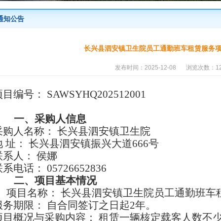
通知公告
长兴县泗安镇卫生院员工通勤班车租赁服务
发布时间：2025-12-08
浏览次数：12
项目编号：
SAWSYHQ202512001
一、
采购人信息
采购人名称：
长兴县泗安镇卫生院
地
址：
长兴县泗安镇振兴大道
666
号
联系人：
侯娜
联系电话：
05726652836
二、
项目基本情况
项目名称：
长兴县泗安镇卫生院员工通勤班车
服务期限：
自合同签订之日起
2
年。
项目概况与采购内容
：
租赁一辆核定载客人数不