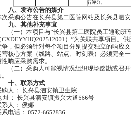
行评分。
八、
发布公告的媒介
本次采购公告在长兴县第二医院网站及长兴县泗安
九、
其他补充事宜
（一）
本项目与
“
长兴县第二医院员工通勤班
（
CXDEYYHQ202512001
）
”
为关联共享项目。供
竞争，但必须针对每个项目分别提交独立的响应文
运营核心方案（线路、站点、时刻表）必须完全一
质性响应采购需求。
（二）
采购人可能视情况组织现场踏勘或召开
知。
十、
联系方式
采购人：
长兴县泗安镇卫生院
地
址：
长兴县泗安镇振兴大道
666
号
联系人：
侯娜
联系电话：
0572
-
6652836