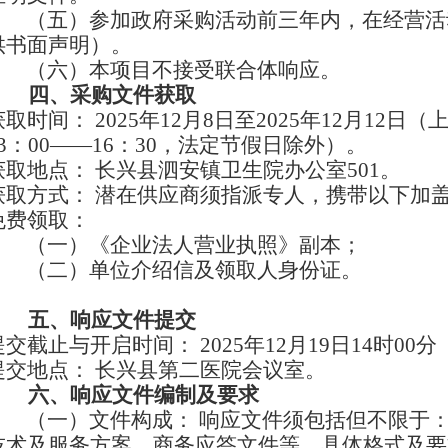
（五）
参加政府采购活动前三年内，在经营活
供书面声明）。
（六）
本项目不接受联合体响应。
四、
采购文件获取
获取时间：
2025
年
12
月
8
日至
2025
年
12
月
12
日（
3
：
00
——
16
：
30
，法定节假日除外）。
获取地点：
长兴县泗安镇卫生院办公室
501
。
获取方式：
潜在供应商须指派专人，携带以下加
免费领取：
（一）
《企业法人营业执照》副本；
（二）
单位介绍信及领取人身份证。
五、
响应文件提交
提交截止与开启时间：
2025
年
12
月
19
日
14
时
00
分
提交地点：
长兴县第二医院会议室。
六、
响应文件编制及要求
（一）
文件构成
：
响应文件须包括但不限于
技术及服务方案、商务应答文件等，具体格式及要