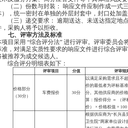
（二）
份数与封装
：
响应文件应制作成一式
本），统一密封在单独的外层封套中，封口处加盖
（三）
递交要求
：
逾期送达、未送达指定地
件，采购人将予以拒收。
七、
评审方法及标准
本项目采用
“
综合评分法
”
进行评审。评审委员会
标准，对满足实质性要求的响应文件进行综合评审
将被推荐为成交候选人。
综合评分明细表如下：
评审项目
分值
评审细
以满足采购需求且不
价的最低者为评标基
价格部分
车费报价
30
分
分。其他供应商的价
（
30分）
算：报价得分
＝
（评
价）
×
价格权值
×
100
根据供应商为
“
长兴县
卫生院
”
两家单位设计