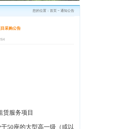
您的位置：
首页
−
通知公告
项目采购公告
64
租赁服
务
项目
少于
50
座的大型高一级（或以