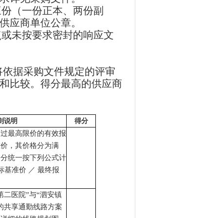
三份（一份正本、两份副
供应商单位公章。
点或未按要求密封的响应文
将依据采购文件规定的评审
和比较。得分最高的供应商
则说明
得分
超过最高限价的有效报
准价，其价格分为满
格分统一按下列公式计
标基准价
／
最终报
第二医院
”
与
“
泗安镇
的共享通勤线路方案