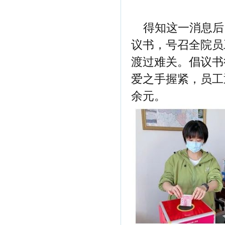
得知这一消息后
议书，号召全院员
渡过难关。倡议书
爱之手握紧，员工
余元。